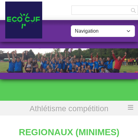
Panneau de gestion des cookies
Athlétisme compétition
Accueil
Regionaux (Minimes)
REGIONAUX (MINIMES)