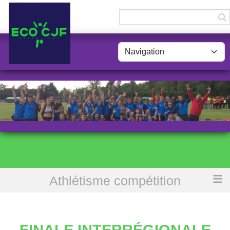
Panneau de gestion des cookies
Athlétisme compétition
Accueil
Finale Interrégionale Equip Athlé BE MI : Ils sont au top !
FINALE INTERRÉGIONALE