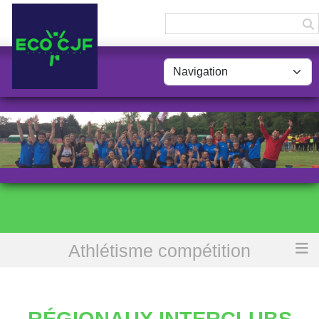
Panneau de gestion des cookies
Athlétisme compétition
Accueil
Régionaux interclubs CA/JU + Equip'Athlé CA
RÉGIONAUX INTERCLUBS