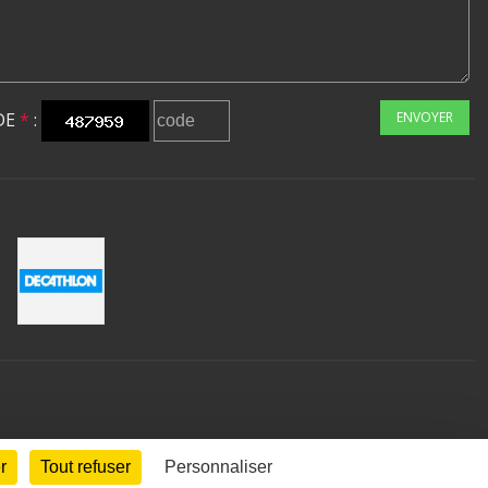
DE
*
:
ENVOYER
r
Tout refuser
Personnaliser