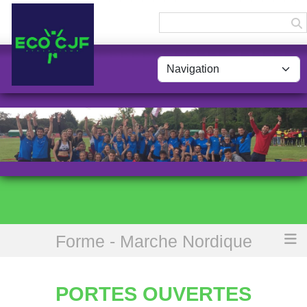
Panneau de gestion des cookies
Forme - Marche Nordique
Accueil
Portes ouvertes marche nordique
PORTES OUVERTES