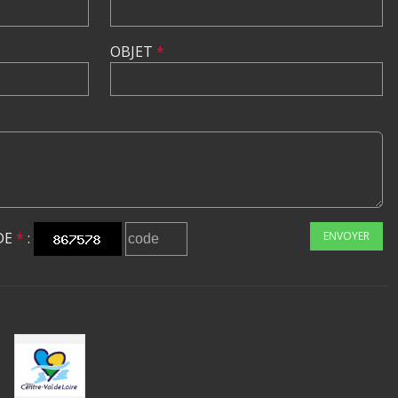
OBJET
*
DE
*
:
ENVOYER