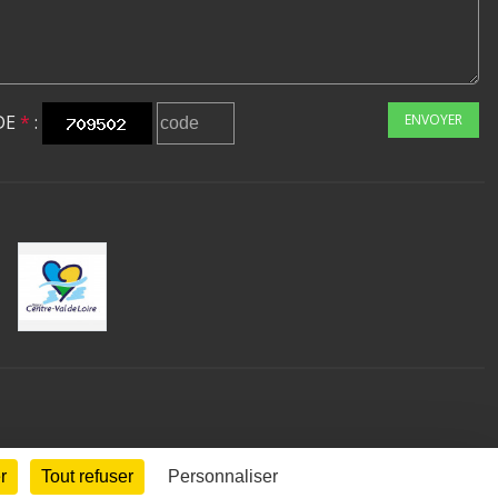
DE
*
:
ENVOYER
r
Tout refuser
Personnaliser