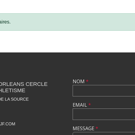
ires.
NOM
*
 ORLEANS CERCLE
HLETISME
DE LA SOURCE
EMAIL
*
JF.COM
MESSAGE
*