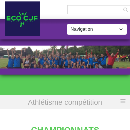
Panneau de gestion des cookies
Athlétisme compétition
Accueil
Championnats Régionaux Interclubs U18, U20, U23
CHAMPIONNATS