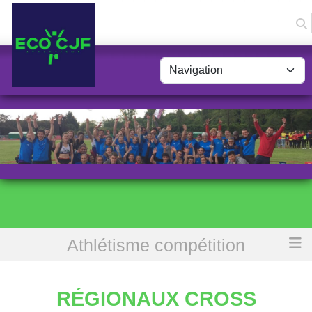
Panneau de gestion des cookies
Athlétisme compétition
Accueil
Régionaux cross
RÉGIONAUX CROSS