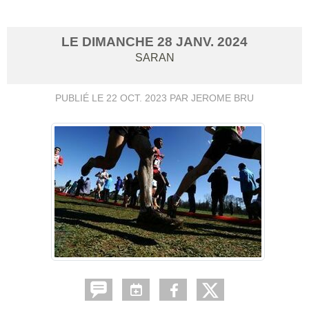
LE
DIMANCHE
28
JANV.
2024
SARAN
PUBLIÉ LE
22 OCT. 2023
PAR JEROME BRU