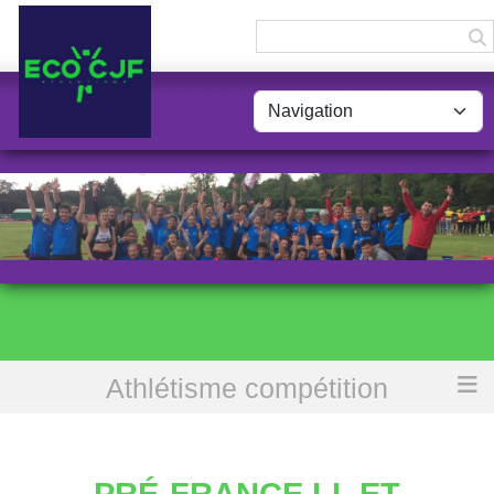
Panneau de gestion des cookies
Athlétisme compétition
Accueil
Pré-France LL et régionaux relais cross
PRÉ-FRANCE LL ET