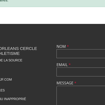
ires.
NOM
*
 ORLEANS CERCLE
HLETISME
DE LA SOURCE
EMAIL
*
JF.COM
MESSAGE
*
LES
U INAPPROPRIÉ