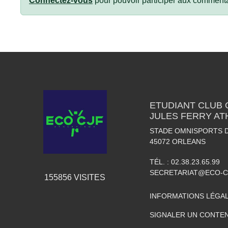
Connectez-vous
pour pouvoir participer aux commenta
ETUDIANT CLUB
JULES FERRY AT
STADE OMNISPORTS 
45072
ORLEANS
TÉL. :
02.38.23.65.99
SECRETARIAT@ECO-C
155856
VISITES
INFORMATIONS LÉGA
SIGNALER UN CONTEN