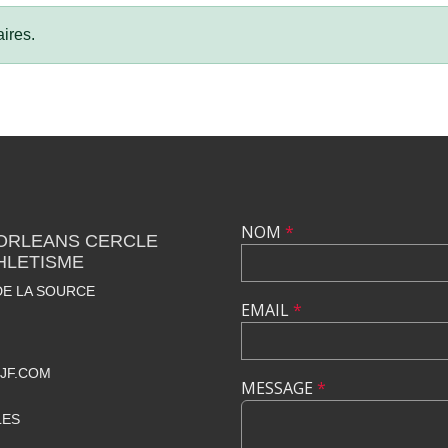
ires.
NOM
*
 ORLEANS CERCLE
HLETISME
DE LA SOURCE
EMAIL
*
JF.COM
MESSAGE
*
LES